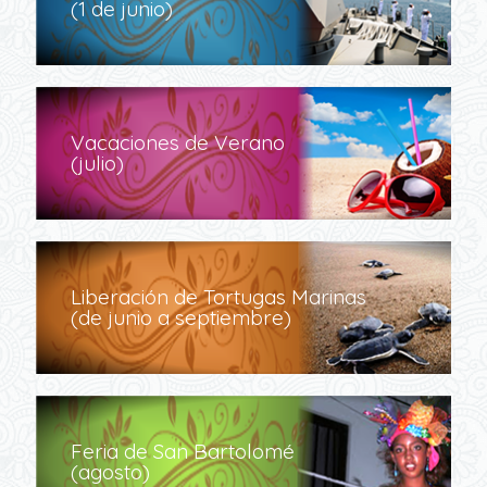
(1 de junio)
Vacaciones de Verano
(julio)
Liberación de Tortugas Marinas
(de junio a septiembre)
Feria de San Bartolomé
(agosto)