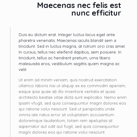
Maecenas nec felis est
nunc efficitur
Duis eu dictum erat. Integer luctus lacus eget ante
pharetra venenatis. Maecenas iaculis blandit sem a
tincidunt. Sed in luctus magna, at rutrum orci cras amet.
In cursus, tellus nec eleifend dapibus, sem posuere. In
tincidunt; tellus ac hendrerit pretium, urna libero
malesuada eros, vestibulum sagittis quam magna ac
velit.
Ut enim ad minim veniam, quis nostrud exercitation
ullamco laboris nisi ut aliquip ex ea commodm aperiam,
eaque ipsa quae ab illo inventore veritatis et quasi
architecto beatae vitae dicta sunt explicabo. Nemo enim
ipsam vfugit, sed quia consequuntur magni dolores eos
qui ratione volui nesciunt. Sed ut perspiciatis unde
omnis iste natus error sit voluptatem accusantium
doloremque laudantium, totam rem apeluptas sit
aspernatur aut odit aut fugit, sed quia consequuntur
magni dolores eos qui ratione volui nesciunt.